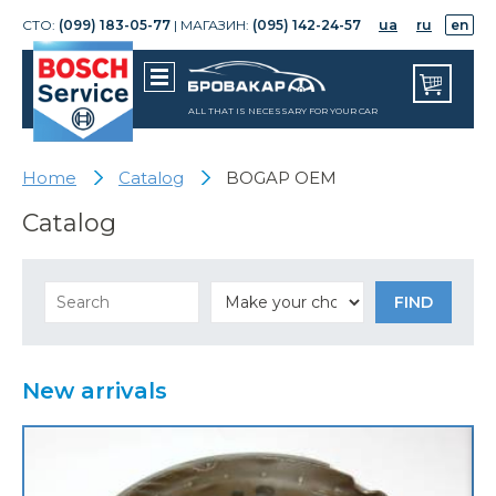
СТО:
(099) 183-05-77
| МАГАЗИН:
(095) 142-24-57
ua
ru
en
ALL THAT IS NECESSARY FOR YOUR CAR
Home
Catalog
BOGAP OEM
Catalog
New arrivals
Корпус механизма изменен. фаз
ГРМ 1.8 FSI