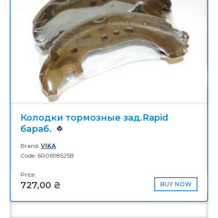
Brand:
BORSEHUNG
Code: 06H109210AG
Price:
2 760,00 ₴
Сайлентблок зад.рычага Oct.А5
Brand:
BORSEHUNG
Code: 1K0505553A
Price:
236,00 ₴
BUY NOW
Молдинг решетки маски Oct.A7 13-