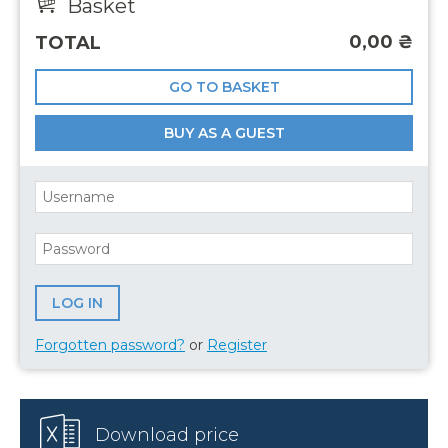
Basket
0,00
₴
TOTAL
GO TO BASKET
BUY AS A GUEST
Forgotten password?
or
Register
Download price