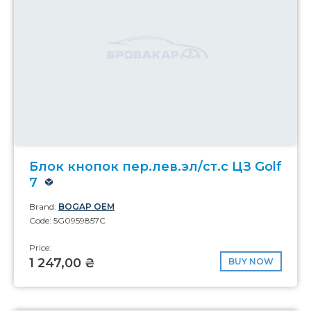
Блок кнопок пер.лев.эл/ст.с ЦЗ Golf
7
Brand:
BOGAP OEM
Code: 5G0959857C
Price:
1 247,00 ₴
BUY NOW