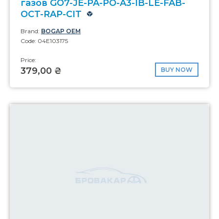
газов GO7-JE-PA-PO-A3-IB-LE-FAB-
OCT-RAP-CIT
Brand:
BOGAP OEM
Code: 04E103175
Price:
379,00 ₴
BUY NOW