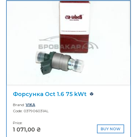
17
Brand:
DPA
Code: 5E0853761
Price:
1 085,00 ₴
BUY NOW