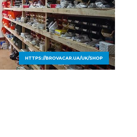
HTTPS://BROVACAR.UA/UK/SHOP