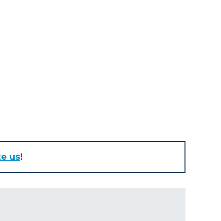
te us
!