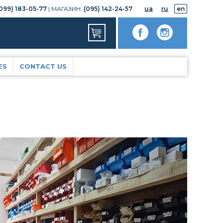
099) 183-05-77
| МАГАЗИН:
(095) 142-24-57
ua
ru
en
ES
CONTACT US