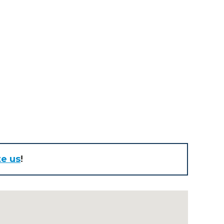
te us
!