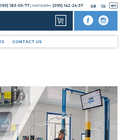
099) 183-05-77
| МАГАЗИН:
(095) 142-24-57
ua
ru
en
ES
CONTACT US