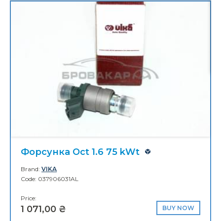
17
Brand:
DPA
Code: 5E0853761
Price:
1 085,00 ₴
BU
BUY NOW