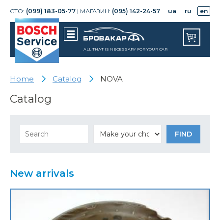
СТО:
(099) 183-05-77
| МАГАЗИН:
(095) 142-24-57
ua
ru
en
ALL THAT IS NECESSARY FOR YOUR CAR
Home
Catalog
NOVA
Catalog
New arrivals
Корпус механизма изменен. ф
ГРМ 1.8 FSI