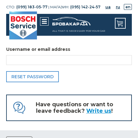
СТО:
(099) 183-05-77
| МАГАЗИН:
(095) 142-24-57
ua
ru
en
ALL THAT IS NECESSARY FOR YOUR CAR
Username or email address
Have questions or want to
leave feedback?
Write us
!