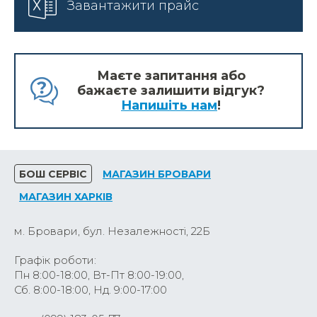
Завантажити прайс
Маєте запитання або
бажаєте залишити відгук?
Напишіть нам
!
БОШ СЕРВІС
МАГАЗИН БРОВАРИ
МАГАЗИН ХАРКІВ
м. Бровари, бул. Незалежності, 22Б
Графік роботи:
Пн 8:00-18:00, Вт-Пт 8:00-19:00,
Сб. 8:00-18:00, Нд. 9:00-17:00