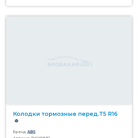
Колодки тормозные перед.Т5 R16
Бренд:
ABS
Артикул: 7H0698151