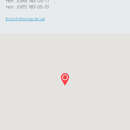
тел.: (099) 183-05-77
тел.: (067) 183-05-33
bosch.brovacar.ua