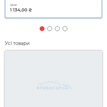
Усі товари