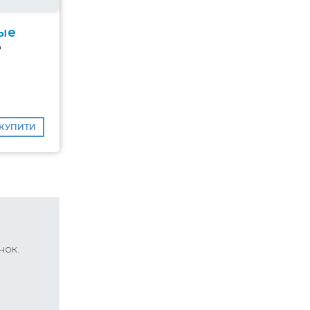
ые
КУПИТИ
нок.