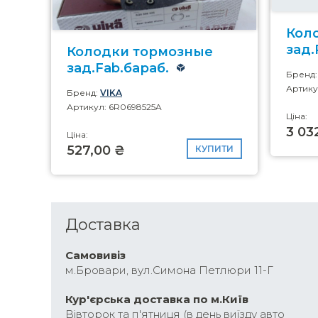
Кол
зад.
Колодки тормозные
зад.Fab.бараб.
Бренд
Артику
Бренд:
VIKA
Артикул: 6R0698525A
Ціна:
3 03
Ціна:
527,00 ₴
КУПИТИ
Доставка
Самовивіз
м.Бровари, вул.Симона Петлюри 11-Г
Кур'єрська доставка по м.Київ
Вівторок та п'ятниця (в день виїзду авто