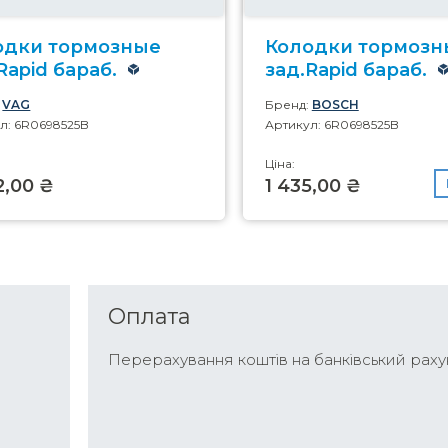
одки тормозные
Колодки тормозн
Rapid бараб.
зад.Rapid бараб.
:
VAG
Бренд:
BOSCH
л: 6R0698525B
Артикул: 6R0698525B
Ціна:
2,00 ₴
1 435,00 ₴
Оплата
Перерахування коштів на банківський раху