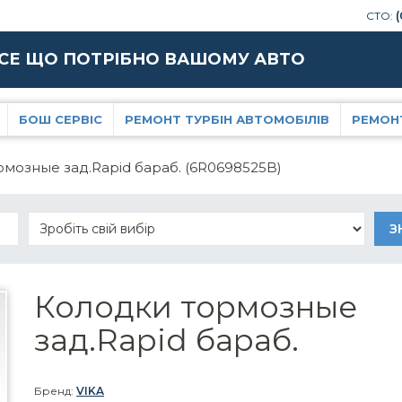
СТО:
(
СЕ ЩО ПОТРІБНО ВАШОМУ АВТО
БОШ СЕРВІС
РЕМОНТ ТУРБІН АВТОМОБІЛІВ
РЕМОН
мозные зад.Rapid бараб. (6R0698525B)
Колодки тормозные
зад.Rapid бараб.
Бренд:
VIKA