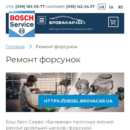
СТО:
(099) 183-05-77
| МАГАЗИН:
(095) 142-24-57
ua
ru
en
ВСЕ ЩО ПОТРІБНО ВАШОМУ АВТО
Головна
Ремонт форсунок
Ремонт форсунок
HTTPS://DIESEL.BROVACAR.UA
Бош Авто Сервіс «
Бровакар»
пропонує якісний
ремонт дизельних насосів і форсунок: