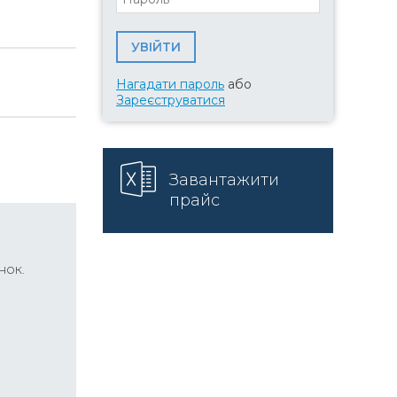
Нагадати пароль
або
Зареєструватися
Завантажити
прайс
нок.