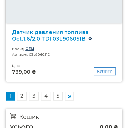
Датчик давления топлива
Oct.1.6/2.0 TDI 03L906051B
Бренд:
OEM
Артикул: 03L906051D
Ціна:
739,00 ₴
КУПИТИ
1
2
3
4
5
Кошик
0,00
₴
УСЬОГО