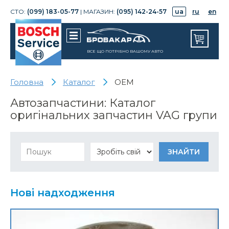
СТО:
(099) 183-05-77
| МАГАЗИН:
(095) 142-24-57
ua
ru
en
ВСЕ ЩО ПОТРІБНО ВАШОМУ АВТО
Головна
Каталог
OEM
Автозапчастини: Каталог
оригінальних запчастин VAG групи
Нові надходження
Корпус механизма изменен. фаз