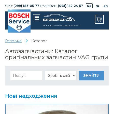
СТО:
(099) 183-05-77
| МАГАЗИН:
(095) 142-24-57
ua
ru
en
ВСЕ ЩО ПОТРІБНО ВАШОМУ АВТО
Головна
Каталог
Автозапчастини: Каталог
оригінальних запчастин VAG групи
Нові надходження
Корпус механизма изменен. фаз