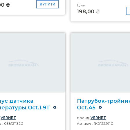
00 ₴
КУПИТИ
Ціна:
198,00 ₴
пус датчика
Патрубок-тройни
ературы Oct.1.9T
Oct.A5
:
VERNET
Бренд:
VERNET
л: 038121132C
Артикул: 1K0122291C