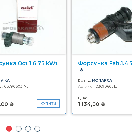
унка Oct 1.6 75 kWt
Форсунка Fab.1.4 
:
VIKA
Бренд:
MONARCA
л: 037906031AL
Артикул: 036906031L
Ціна:
1,00 ₴
1 134,00 ₴
КУПИТИ