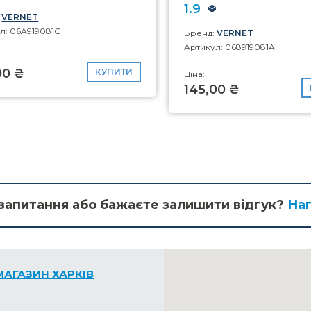
1.9
:
VERNET
л: 06A919081C
Бренд:
VERNET
Артикул: 068919081A
00 ₴
КУПИТИ
Ціна:
145,00 ₴
запитання або бажаєте залишити відгук?
Нап
МАГАЗИН ХАРКІВ