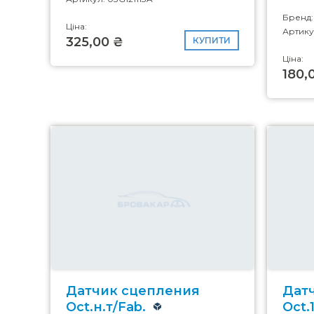
Бренд
Ціна:
Артику
325,00 ₴
КУПИТИ
Ціна:
180,
Датчик сцепления
Дат
Oct.н.т/Fab.
Oct.