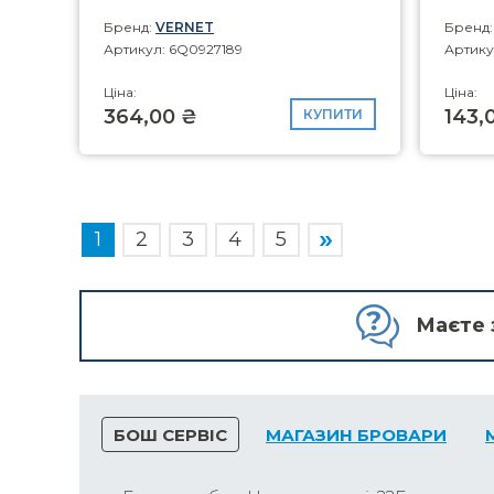
Бренд:
VERNET
Бренд
Артикул: 6Q0927189
Артику
Ціна:
Ціна:
364,00 ₴
143,
КУПИТИ
1
2
3
4
5
Маєте 
БОШ СЕРВІС
МАГАЗИН БРОВАРИ