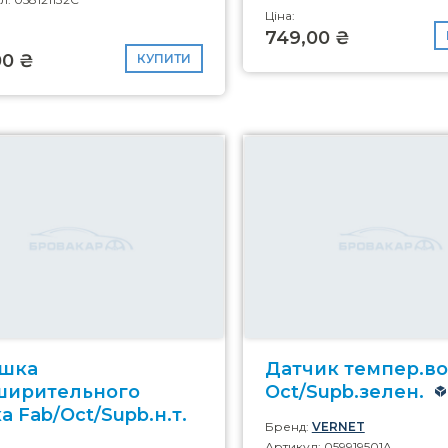
Ціна:
749,00 ₴
00 ₴
КУПИТИ
шка
Датчик темпер.в
ширительного
Oct/Supb.зелен.
а Fab/Oct/Supb.н.т.
Бренд:
VERNET
Артикул: 059919501A