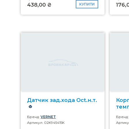
438,00 ₴
176,
КУПИТИ
Датчик зад.хода Oct.н.т.
Кор
темп
Бренд:
VERNET
Бренд
Артикул: 02K945415K
Артику