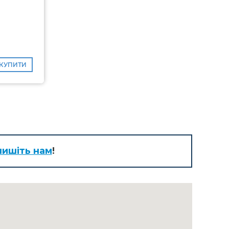
КУПИТИ
ишіть нам
!