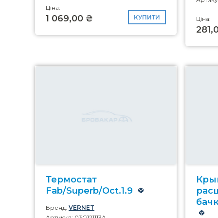
Ціна:
1 069,00 ₴
КУПИТИ
Ціна:
281,
Термостат
Кры
Fab/Superb/Oct.1.9
рас
бачк
Бренд:
VERNET
Артикул: 03G121113A