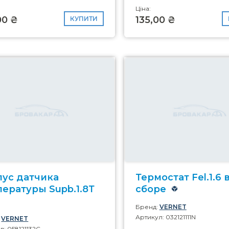
Ціна:
00 ₴
135,00 ₴
КУПИТИ
пус датчика
Термостат Fel.1.6 
ературы Supb.1.8Т
сборе
Бренд:
VERNET
Артикул: 032121111N
:
VERNET
л: 058121132C