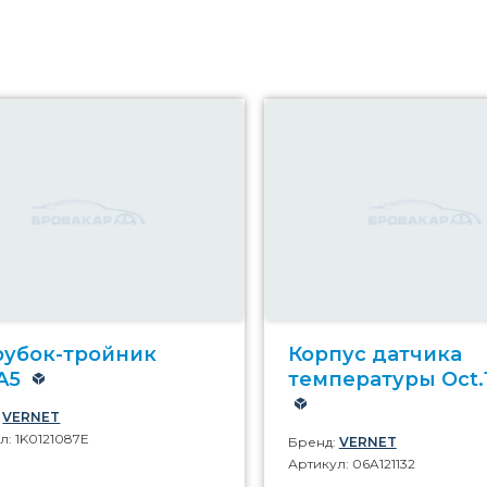
рубок-тройник
Корпус датчика
A5
температуры Oct.1
:
VERNET
л: 1K0121087E
Бренд:
VERNET
Артикул: 06A121132