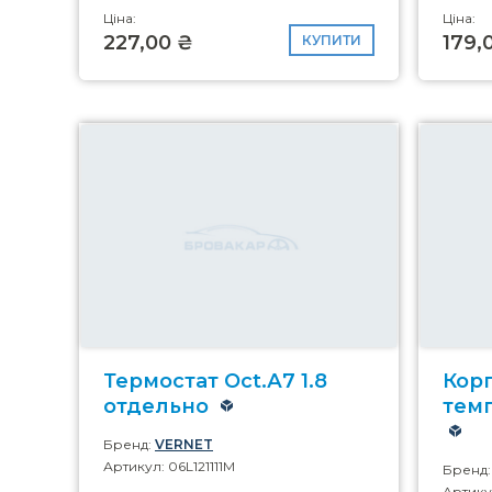
Ціна:
Ціна:
227,00 ₴
179,
КУПИТИ
Термостат Oct.А7 1.8
Кор
отдельно
темп
Бренд:
VERNET
Артикул: 06L121111M
Бренд
Артику