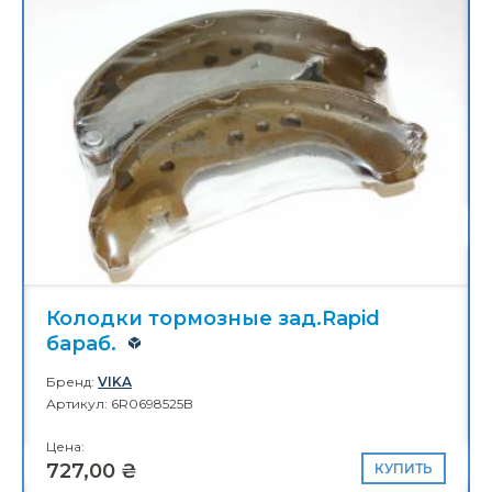
Корпус механизма изменен. фаз
ГРМ 1.8 FSI
Бренд:
BORSEHUNG
Артикул: 06H109210AG
Цена:
2 760,00 ₴
Сайлентблок зад.рычага Oct.А5
Бренд:
BORSEHUNG
Артикул: 1K0505553A
Цена:
236,00 ₴
КУПИТЬ