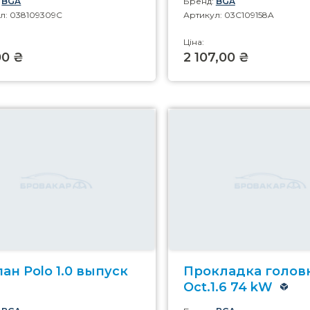
:
BGA
Бренд:
BGA
л: 038109309C
Артикул: 03C109158A
Ціна:
00 ₴
2 107,00 ₴
ан Polo 1.0 выпуск
Прокладка голов
Oct.1.6 74 kW