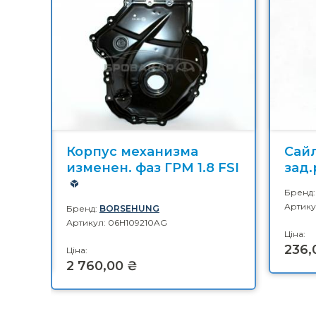
4 kW
Корпус механизма
Сай
изменен. фаз ГРМ 1.8 FSI
зад.
Бренд
Артику
Бренд:
BORSEHUNG
Артикул: 06H109210AG
Ціна:
236,
Ціна:
2 760,00 ₴