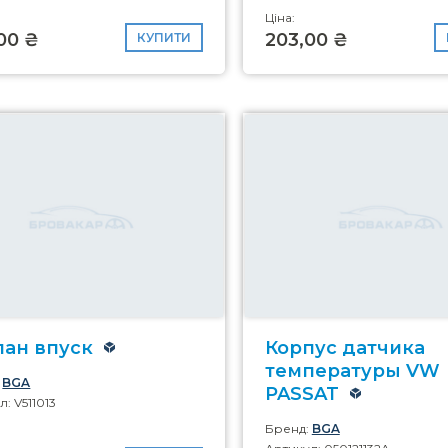
Ціна:
00 ₴
203,00 ₴
КУПИТИ
пан впуск
Корпус датчика
температуры VW
:
BGA
PASSAT
: V511013
Бренд:
BGA