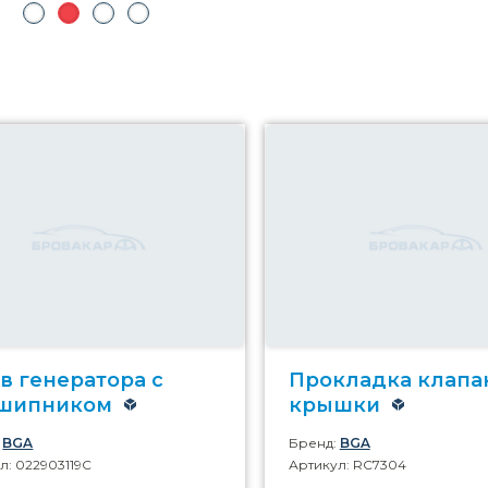
в генератора с
Прокладка клапа
шипником
крышки
:
BGA
Бренд:
BGA
л: 022903119C
Артикул: RC7304