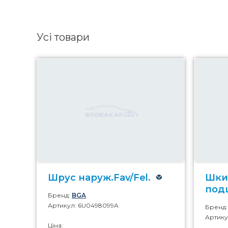
Усі товари
Шрус наруж.Fav/Fel.
Шки
под
Бренд:
BGA
Артикул: 6U0498099A
Бренд
Артику
Ціна: