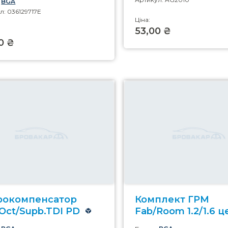
:
BGA
л: 036129717E
Ціна:
53,00 ₴
0 ₴
рокомпенсатор
Комплект ГРМ
Oct/Supb.TDI PD
Fab/Room 1.2/1.6 ц