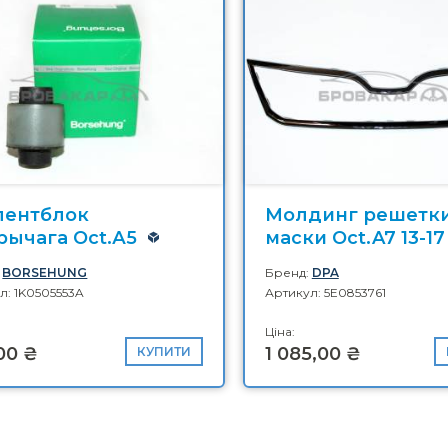
лентблок
Молдинг решетк
рычага Oct.А5
маски Oct.A7 13-17
:
BORSEHUNG
Бренд:
DPA
л: 1K0505553A
Артикул: 5E0853761
Ціна:
00 ₴
1 085,00 ₴
КУПИТИ