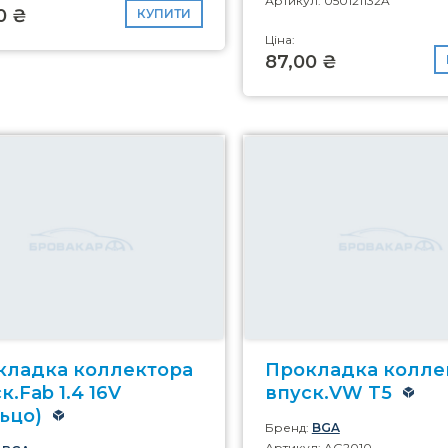
Артикул: 050121132A
0 ₴
КУПИТИ
Ціна:
87,00 ₴
кладка коллектора
Прокладка колле
к.Fab 1.4 16V
впуск.VW T5
ьцо)
Бренд:
BGA
Артикул: AG2010