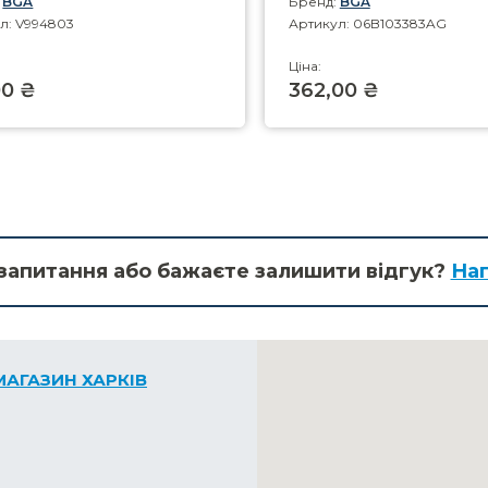
:
BGA
Бренд:
BGA
л: V994803
Артикул: 06B103383AG
Ціна:
00 ₴
362,00 ₴
запитання або бажаєте залишити відгук?
Нап
МАГАЗИН ХАРКІВ