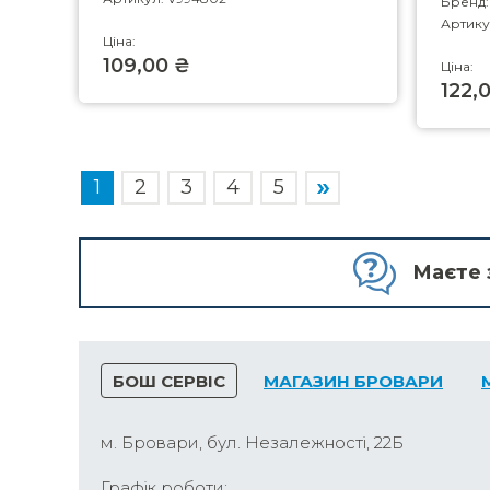
Бренд
Артику
Ціна:
109,00 ₴
Ціна:
122,
1
2
3
4
5
Маєте 
БОШ СЕРВІС
МАГАЗИН БРОВАРИ
м. Бровари, бул. Незалежності, 22Б
Графік роботи: