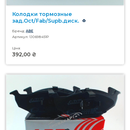
Колодки тормозные
зад.Oct/Fab/Supb.диск.
Бренд:
ABE
Артикул: 1J0698451P
Ціна:
392,00 ₴