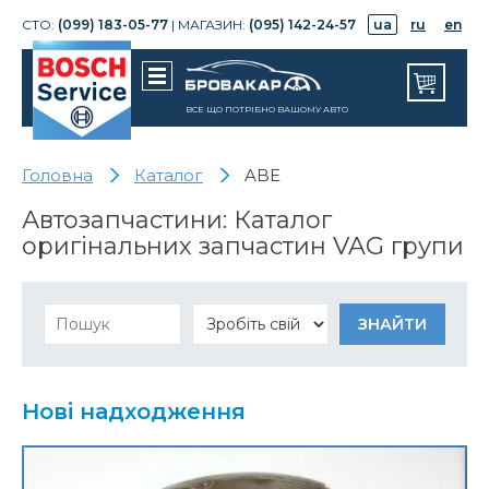
СТО:
(099) 183-05-77
| МАГАЗИН:
(095) 142-24-57
ua
ru
en
ВСЕ ЩО ПОТРІБНО ВАШОМУ АВТО
Головна
Каталог
ABE
Автозапчастини: Каталог
оригінальних запчастин VAG групи
Нові надходження
Корпус механизма изменен. фаз