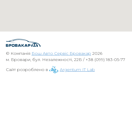
© Компанія
Бош Авто Сервіс Бровакар
2026
м. Бровари, бул. Незалежності, 22Б / +38 (099) 183-05-77
Сайт розроблено в
Argentum IT Lab
Ganhe Rápido nos Jogos Populares do Cassino Online
580bet
Cassino
bet 7k
: Diversão e
Grandes Vitórias Esperam por Você Aposte e Vença no Cassino
leao
– Jogos Fáceis e
Populares Jogos Populares e Grandes Prêmios no Cassino Online
luck 2
Descubra os
Jogos Mais Populares no Cassino
john bet
e Ganhe
7755 bet
: Apostas Fáceis, Grandes
Oportunidades de Vitória Jogue no Cassino Online
cbet
e Aumente suas Chances de
Ganhar Ganhe Prêmios Incríveis com Jogos Populares no Cassino
bet7
Cassino
pk55
:
Onde a Sorte Está ao Seu Lado Experimente o Cassino
8800 bet
e Ganhe com Jogos
Populares Ganhe Facilmente no Cassino Online
doce
Aposte e Vença no Cassino
bet 4
Jogos Populares e Grandes Premiações na
f12bet
Descubra a Diversão e Vitória no
Cassino
bet7
Aposte nos Jogos Mais Populares do Cassino
ggbet
Ganhe Prêmios Rápidos
no Cassino Online
bet77
Jogos Fáceis e Rápidos no Cassino
mrbet
Jogue e Ganhe com
Facilidade no Cassino
bet61
Cassino
tvbet
: Onde a Sorte Está Ao Seu Lado Aposte nos
Melhores Jogos do Cassino Online
pgwin
Ganhe Grande no Cassino
today
com Jogos