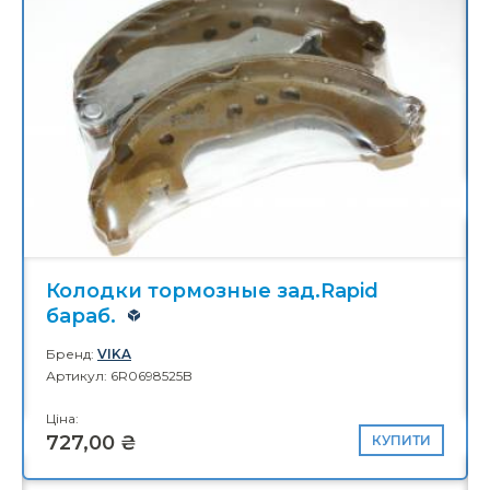
ГРМ 1.8 FSI
Бренд:
BORSEHUNG
Артикул: 06H109210AG
Ціна:
2 760,00 ₴
Сайлентблок зад.рычага Oct.А5
Бренд:
BORSEHUNG
Артикул: 1K0505553A
Ціна:
236,00 ₴
КУПИТИ