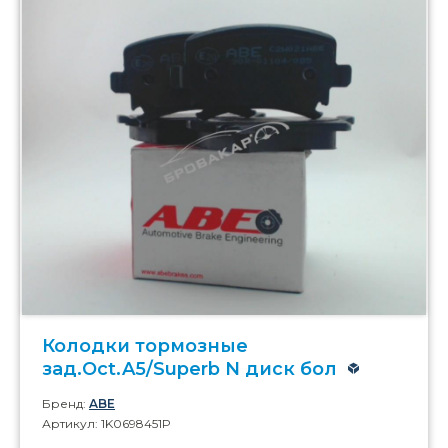
Колодки тормозные
зад.Oct.A5/Superb N диск бол
Бренд:
ABE
Артикул: 1K0698451P