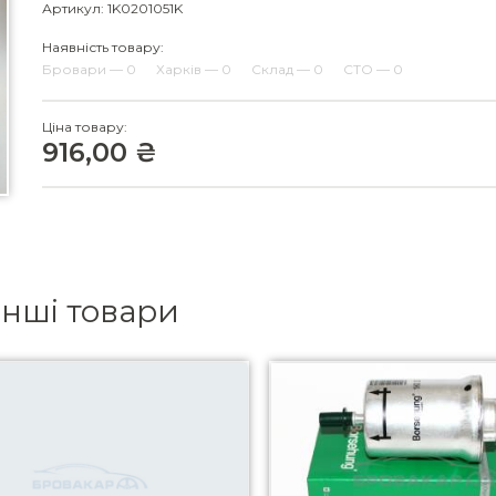
Артикул: 1K0201051K
Наявність товару:
Бровари — 0
Харків — 0
Склад — 0
СТО — 0
Ціна товару:
916,00 ₴
інші товари