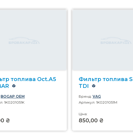
тр топлива Oct.А5
Фильтр топлива Se
BAR
TDI
:
BOGAP OEM
Бренд:
VAG
л: 1K0201051K
Артикул: 1K0201051M
Ціна:
00 ₴
850,00 ₴