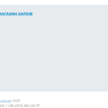
МАГАЗИН ХАРКІВ
овакар
2021
2Б /
+38 (099) 183-05-77