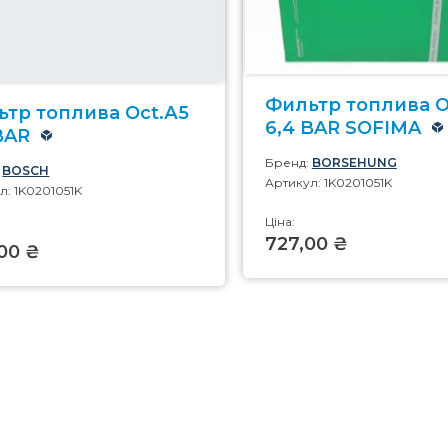
Фильтр топлива O
тр топлива Oct.А5
6,4 BAR SOFIMA
BAR
Бренд:
BORSEHUNG
:
BOSCH
Артикул: 1K0201051K
л: 1K0201051K
Ціна:
727,00 ₴
00 ₴