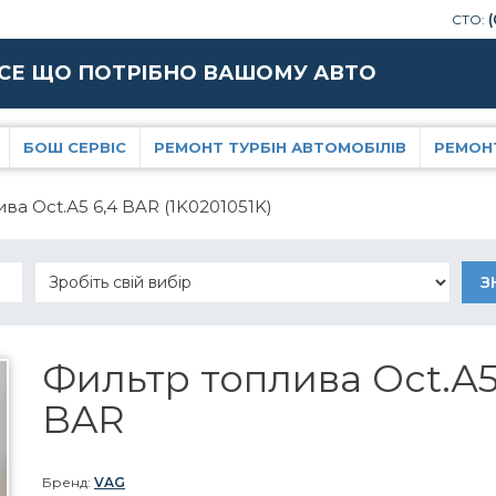
СТО:
(
СЕ ЩО ПОТРІБНО ВАШОМУ АВТО
БОШ СЕРВІС
РЕМОНТ ТУРБІН АВТОМОБІЛІВ
РЕМОН
ва Oct.А5 6,4 BAR (1K0201051K)
Фильтр топлива Oct.А5
BAR
Бренд:
VAG