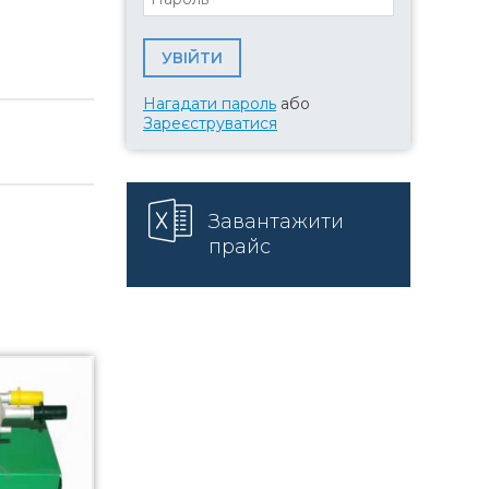
Нагадати пароль
або
Зареєструватися
Завантажити
прайс