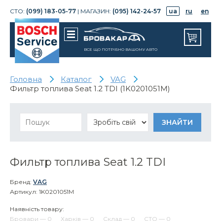
СТО:
(099) 183-05-77
| МАГАЗИН:
(095) 142-24-57
ua
ru
en
ВСЕ ЩО ПОТРІБНО ВАШОМУ АВТО
Головна
Каталог
VAG
Фильтр топлива Seat 1.2 TDI (1K0201051M)
Фильтр топлива Seat 1.2 TDI
Бренд:
VAG
Артикул: 1K0201051M
Наявність товару:
Бровари — 0
Харків — 0
Склад — 0
СТО — 0