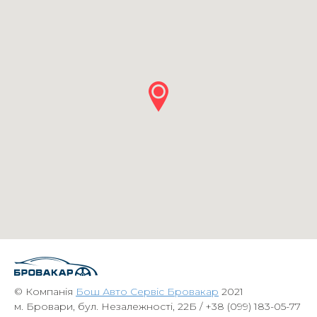
© Компанія
Бош Авто Сервіс Бровакар
2021
м. Бровари, бул. Незалежності, 22Б /
+38 (099) 183-05-77