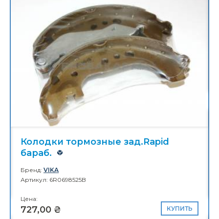
Корпус механизма изменен. фаз
ГРМ 1.8 FSI
Бренд:
BORSEHUNG
Артикул: 06H109210AG
Цена:
2 760,00 ₴
Сайлентблок зад.рычага Oct.А5
Бренд:
BORSEHUNG
Артикул: 1K0505553A
Цена:
236,00 ₴
КУПИТЬ