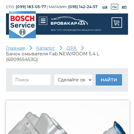
СТО:
(099) 183-05-77
| МАГАЗИН:
(095) 142-24-57
ua
ru
en
ВСЕ ЧТО НЕОБХОДИМО ВАШЕМУ АВТО
Главная
Каталог
DPA
Бачок омывателя Fab.NEW/ROOM 5.4 L
(6R0955453G)