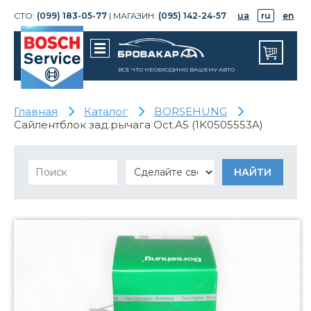
СТО:
(099) 183-05-77
| МАГАЗИН:
(095) 142-24-57
ua
ru
en
ВСЕ ЧТО НЕОБХОДИМО ВАШЕМУ АВТО
Главная
Каталог
BORSEHUNG
Сайлентблок зад.рычага Oct.А5 (1K0505553A)