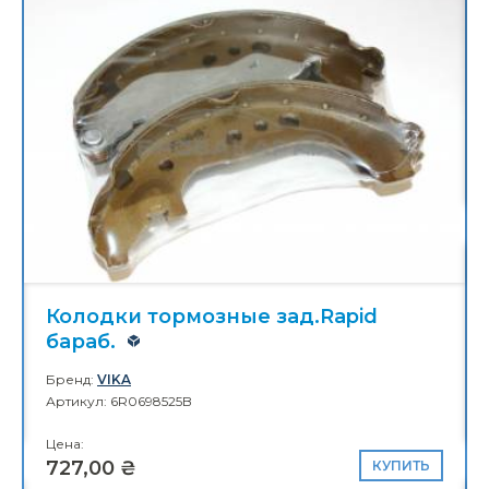
Корпус механизма изменен. фаз
ГРМ 1.8 FSI
Бренд:
BORSEHUNG
Артикул: 06H109210AG
Цена:
2 760,00 ₴
Сайлентблок зад.рычага Oct.А5
Бренд:
BORSEHUNG
Артикул: 1K0505553A
Цена:
236,00 ₴
КУПИТЬ