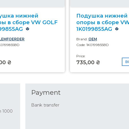
ушка нижней
Подушка нижней
ры в сборе VW GOLF
опоры в сборе V
199855AG
1K0199855AG
LEMFOERDER
Brand:
OEM
1K0199855BD
Code: 1K0199855BD
Price:
00 ₴
735,00 ₴
B
Payment
Bank transfer
n 1000