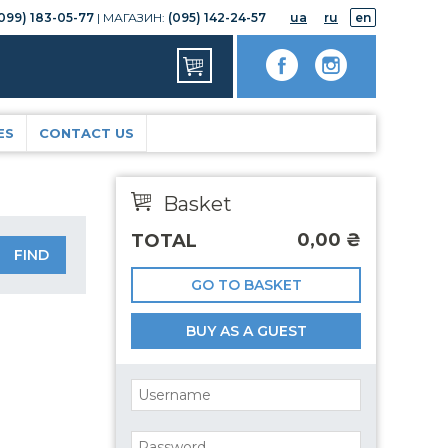
099) 183-05-77
| МАГАЗИН:
(095) 142-24-57
ua
ru
en
ES
CONTACT US
Basket
0,00
₴
TOTAL
GO TO BASKET
BUY AS A GUEST