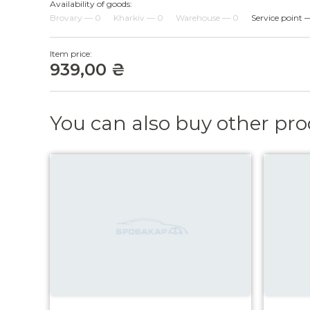
Availability of goods:
Brovary — 0
Kharkiv — 0
Warehouse — 0
Service point 
Item price:
939,00 ₴
You can also buy other pr