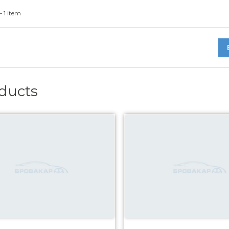
— 1 item
oducts