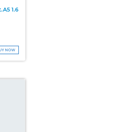
.A5 1.6
UY NOW