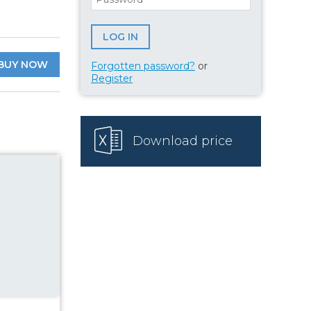
BUY NOW
Forgotten password?
or
Register
Download price