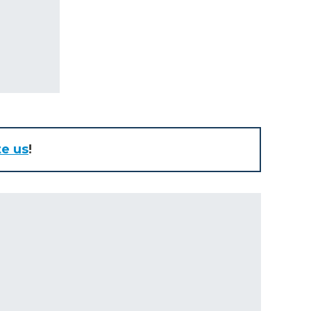
te us
!