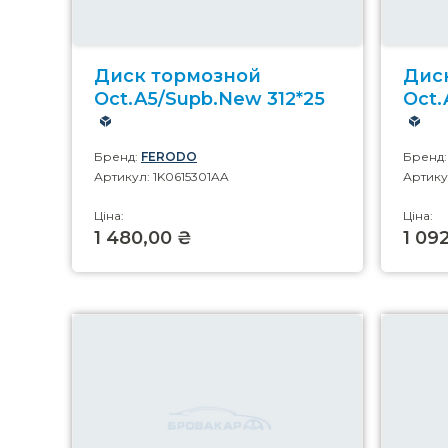
Диск тормозной
Дис
Oct.A5/Supb.New 312*25
Oct.
Бренд:
FERODO
Бренд
Артикул: 1K0615301AA
Артику
Ціна:
Ціна:
1 480,00 ₴
1 09