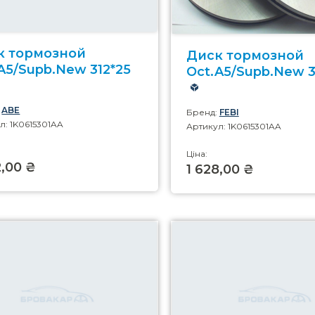
к тормозной
Диск тормозной
A5/Supb.New 312*25
Oct.A5/Supb.New 3
:
ABE
Бренд:
FEBI
л: 1K0615301AA
Артикул: 1K0615301AA
Ціна:
2,00 ₴
1 628,00 ₴