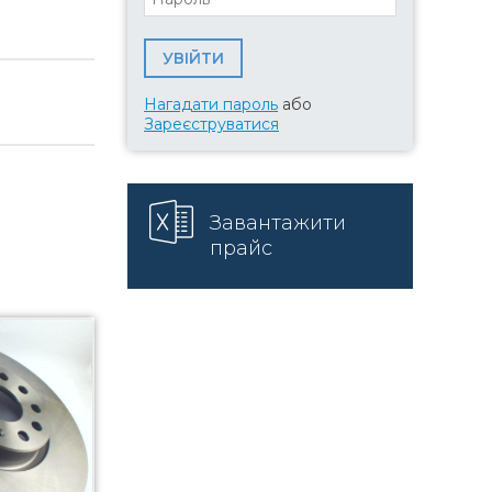
Нагадати пароль
або
Зареєструватися
Завантажити
прайс