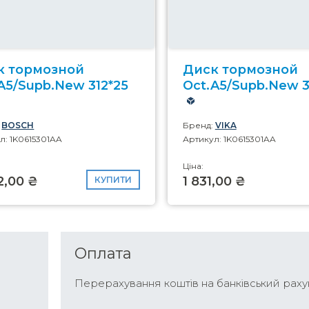
к тормозной
Диск тормозной
A5/Supb.New 312*25
Oct.A5/Supb.New 3
:
BOSCH
Бренд:
VIKA
л: 1K0615301AA
Артикул: 1K0615301AA
Ціна:
2,00 ₴
1 831,00 ₴
КУПИТИ
Оплата
Перерахування коштів на банківський раху