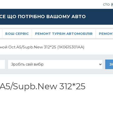
СТО:
(
СЕ ЩО ПОТРІБНО ВАШОМУ АВТО
БОШ СЕРВІС
РЕМОНТ ТУРБІН АВТОМОБІЛІВ
РЕМОН
ной Oct.A5/Supb.New 312*25 (1K0615301AA)
A5/Supb.New 312*25