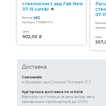
стеклоочист.зад.Fab.New
Рыч
07-15 combi
сте
07-1
Бренд:
VAG
Артикул: 1T0955707C
Бренд
Артику
Ціна:
902,00 ₴
Ціна:
557,
Доставка
Самовивіз
м.Бровари, вул.Симона Петлюри 11-Г
Кур'єрська доставка по м.Київ
Вівторок та п'ятниця (в день виїзду авто
замовлення приймаються до 10:00)