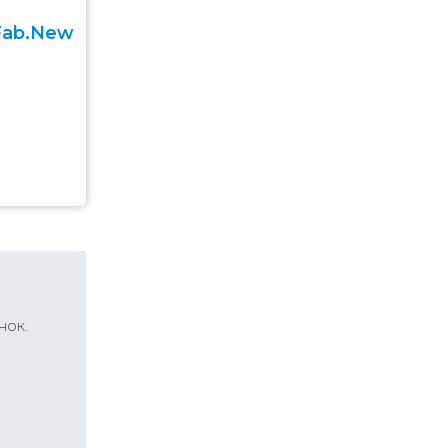
Fab.New
нок.