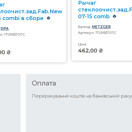
Рычаг
аг
стеклоочист.зад.
клоочист.зад.Fab.New
07-15 comb
5 combi в сборе
Бренд:
METZGER
:
DPA
Артикул: 1T0955707C
л: 1T0955707C
Ціна:
462,00 ₴
00 ₴
Оплата
Перерахування коштів на банківський раху