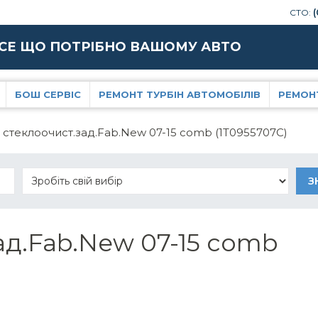
СТО:
(
СЕ ЩО ПОТРІБНО ВАШОМУ АВТО
БОШ СЕРВІС
РЕМОНТ ТУРБІН АВТОМОБІЛІВ
РЕМОН
 стеклоочист.зад.Fab.New 07-15 comb (1T0955707C)
ад.Fab.New 07-15 comb