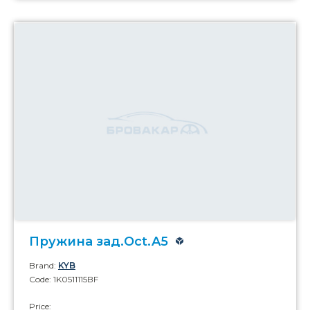
Пружина зад.Oct.A5
Brand:
KYB
Code: 1K0511115BF
Price: