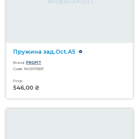
Пружина зад.Oct.A5
Brand:
PROFIT
Code: 1K0511115BF
Price:
546,00 ₴