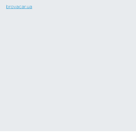
brovacar.ua