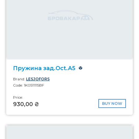
Пружина зад.Oct.A5
Brand:
LESJOFORS
Code: 1K0511115BF
Price:
930,00 ₴
BUY NOW