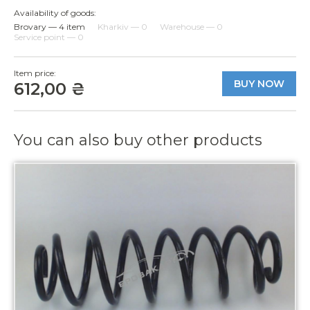
Availability of goods:
Brovary — 4 item
Kharkiv — 0
Warehouse — 0
Service point — 0
Item price:
BUY NOW
612,00 ₴
You can also buy other products