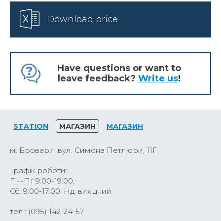
Download price
Have questions or want to
leave feedback?
Write us
!
STATION
МАГАЗИН
МАГАЗИН
м. Бровари, вул. Симона Петлюри, 11Г
Графік роботи:
Пн-Пт 9:00-19:00,
Сб. 9:00-17:00, Нд. вихідний
тел.: (095) 142-24-57