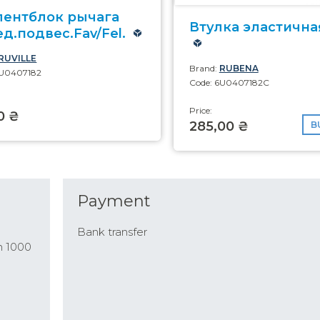
лентблок рычага
Втулка эластичная
д.подвес.Fav/Fel.
RUVILLE
Brand:
RUBENA
6U0407182
Code: 6U0407182C
Price:
0 ₴
285,00 ₴
B
Payment
Bank transfer
n 1000