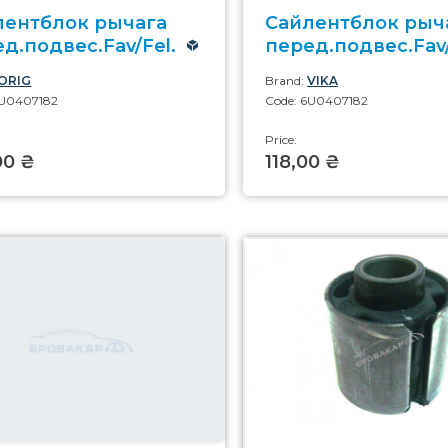
лентблок рычага
Сайлентблок рыч
д.подвес.Fav/Fel.
перед.подвес.Fav/
ORIG
Brand:
VIKA
6U0407182
Code: 6U0407182
Price:
00 ₴
118,00 ₴