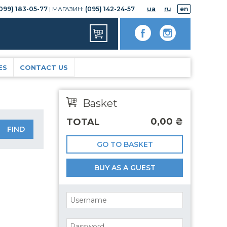
099) 183-05-77
| МАГАЗИН:
(095) 142-24-57
ua
ru
en
ES
CONTACT US
Basket
0,00
₴
TOTAL
GO TO BASKET
BUY AS A GUEST