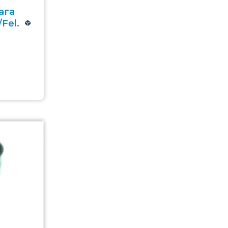
ага
Fel.