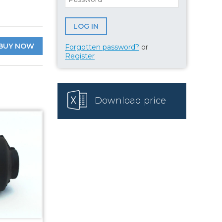
BUY NOW
Forgotten password?
or
Register
Download price