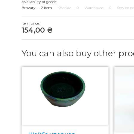
Availability of goods:
Brovary — 2 item
Kharkiv — 0
Warehouse — 0
Service p
Item price:
154,00 ₴
You can also buy other pr