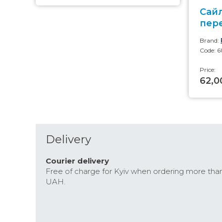
Сай
пере
Brand:
Code: 
Price:
62,0
Delivery
Courier delivery
Free of charge for Kyiv when ordering more tha
UAH.