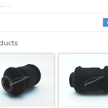
oint — 0
oducts