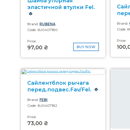
Шайба упорная
Сай
эластичной втулки Fel.
пере
Brand:
Brand:
RUBENA
Code: 
Code: 6U0407180
Price:
Price:
100,
97,00 ₴
BUY NOW
Сайлентблок рычага
перед.подвес.Fav/Fel.
Brand:
FEBI
Code: 6U0407182
Price:
73,00 ₴