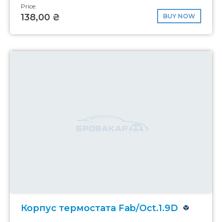
Price:
138,00 ₴
BUY NOW
Корпус термостата Fab/Oct.1.9D