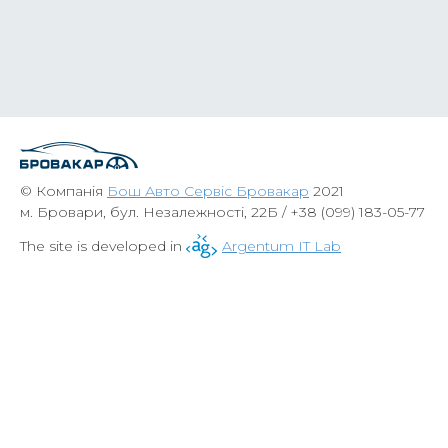
© Компанія
Бош Авто Сервіс Бровакар
2021
м. Бровари, бул. Незалежності, 22Б /
+38 (099) 183-05-77
The site is developed in
Argentum IT Lab
Ganhe Rápido nos Jogos Populares do Cassino Online
580bet
Cassino
bet 7k
: Diversão e
Grandes Vitórias Esperam por Você Aposte e Vença no Cassino
leao
– Jogos Fáceis e
Populares Jogos Populares e Grandes Prêmios no Cassino Online
luck 2
Descubra os
Jogos Mais Populares no Cassino
john bet
e Ganhe
7755 bet
: Apostas Fáceis, Grandes
Oportunidades de Vitória Jogue no Cassino Online
cbet
e Aumente suas Chances de
Ganhar Ganhe Prêmios Incríveis com Jogos Populares no Cassino
bet7
Cassino
pk55
:
Onde a Sorte Está ao Seu Lado Experimente o Cassino
8800 bet
e Ganhe com Jogos
Populares Ganhe Facilmente no Cassino Online
doce
Aposte e Vença no Cassino
bet 4
Jogos Populares e Grandes Premiações na
f12bet
Descubra a Diversão e Vitória no
Cassino
bet7
Aposte nos Jogos Mais Populares do Cassino
ggbet
Ganhe Prêmios Rápidos
no Cassino Online
bet77
Jogos Fáceis e Rápidos no Cassino
mrbet
Jogue e Ganhe com
Facilidade no Cassino
bet61
Cassino
tvbet
: Onde a Sorte Está Ao Seu Lado Aposte nos
Melhores Jogos do Cassino Online
pgwin
Ganhe Grande no Cassino
today
com Jogos