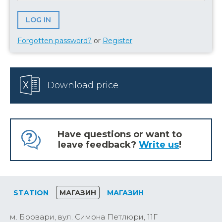
Forgotten password?
or
Register
Download price
Have questions or want to
leave feedback?
Write us
!
STATION
МАГАЗИН
МАГАЗИН
м. Бровари, вул. Симона Петлюри, 11Г