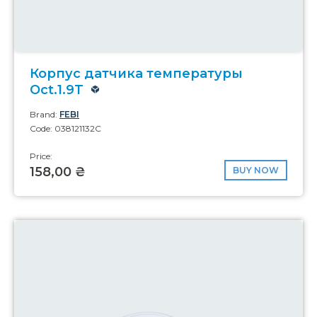
Корпус датчика температуры
Oct.1.9T
Brand:
FEBI
Code: 038121132C
Price:
158,00 ₴
BUY NOW