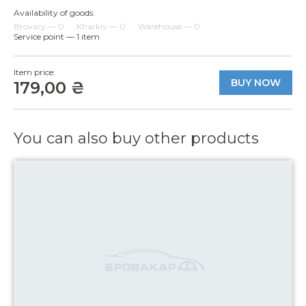
Availability of goods:
Brovary — 0
Kharkiv — 0
Warehouse — 0
Service point — 1 item
Item price:
BUY NOW
179,00 ₴
You can also buy other products