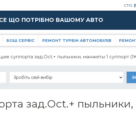
СТО:
(
СЕ ЩО ПОТРІБНО ВАШОМУ АВТО
БОШ СЕРВІС
РЕМОНТ ТУРБІН АВТОМОБІЛІВ
РЕМОН
е суппорта зад.Oct.+ пыльники, манжеты 1 суппорт (1
рта зад.Oct.+ пыльники,