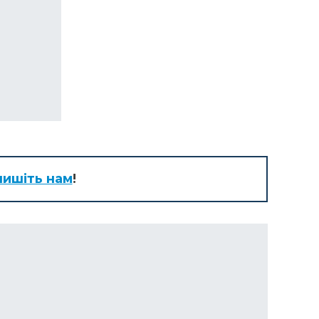
ишіть нам
!