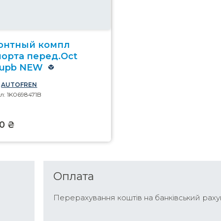
онтный компл
порта перед.Oct
Supb NEW
:
AUTOFREN
л: 1K0698471B
00 ₴
Оплата
Перерахування коштів на банківський раху