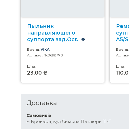
Пыльник
Рем
направляющего
суп
суппорта зад.Oct.
A5/
Бренд:
VIKA
Бренд
Артикул: 1K0698470
Артику
Ціна:
Ціна:
23,00 ₴
110,
Доставка
Самовивіз
м.Бровари, вул.Симона Петлюри 11-Г