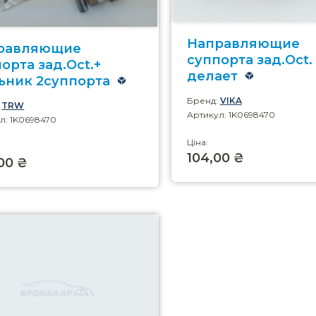
Направляющие
равляющие
суппорта зад.Oct.
орта зад.Oct.+
делает
ьник 2суппорта
Бренд:
VIKA
:
TRW
Артикул: 1K0698470
л: 1K0698470
Ціна:
104,00 ₴
00 ₴