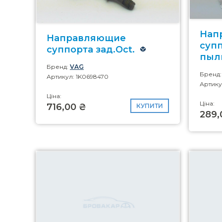
Нап
Направляющие
супп
суппорта зад.Oct.
пыл
Бренд:
VAG
Бренд
Артикул: 1K0698470
Артику
Ціна:
Ціна:
716,00 ₴
КУПИТИ
289,