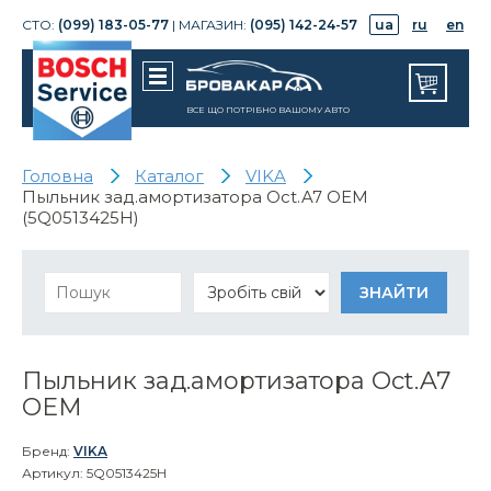
СТО:
(099) 183-05-77
| МАГАЗИН:
(095) 142-24-57
ua
ru
en
ВСЕ ЩО ПОТРІБНО ВАШОМУ АВТО
Головна
Каталог
VIKA
Пыльник зад.амортизатора Oct.A7 OEM
(5Q0513425H)
Пыльник зад.амортизатора Oct.A7
OEM
Бренд:
VIKA
Артикул: 5Q0513425H