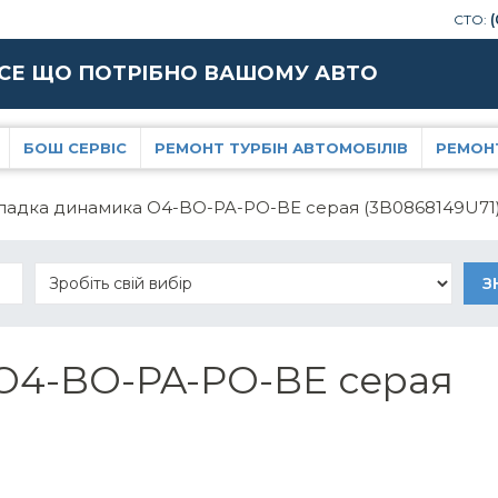
СТО:
(
СЕ ЩО ПОТРІБНО ВАШОМУ АВТО
БОШ СЕРВІС
РЕМОНТ ТУРБІН АВТОМОБІЛІВ
РЕМОН
ладка динамика O4-BO-PA-PO-BE серая (3B0868149U71
O4-BO-PA-PO-BE серая