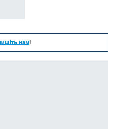
ишіть нам
!