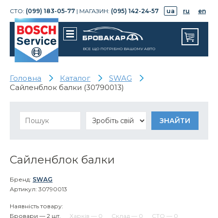
СТО:
(099) 183-05-77
| МАГАЗИН:
(095) 142-24-57
ua
ru
en
ВСЕ ЩО ПОТРІБНО ВАШОМУ АВТО
Головна
Каталог
SWAG
Сайленблок балки (30790013)
Сайленблок балки
Бренд:
SWAG
Артикул: 30790013
Наявність товару:
Бровари — 2 шт.
Харків — 0
Склад — 0
СТО — 0