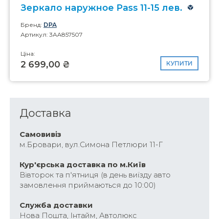
Зеркало наружное Pass 11-15 лев.
Бренд:
DPA
Артикул: 3AA857507
Ціна:
2 699,00 ₴
КУПИТИ
Доставка
Самовивіз
м.Бровари, вул.Симона Петлюри 11-Г
Кур'єрська доставка по м.Київ
Вівторок та п'ятниця (в день виїзду авто
замовлення приймаються до 10:00)
Cлужба доставки
Нова Пошта, Інтайм, Автолюкс