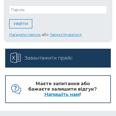
Нагадати пароль
або
Зареєструватися
Завантажити прайс
Маєте запитання або
бажаєте залишити відгук?
Напишіть нам
!