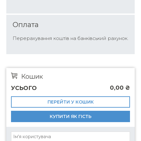
Оплата
Перерахування коштів на банківський рахунок.
Кошик
0,00
₴
УСЬОГО
ПЕРЕЙТИ У КОШИК
КУПИТИ ЯК ГІСТЬ