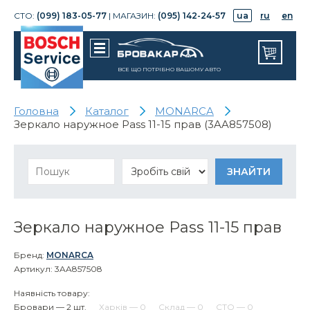
СТО:
(099) 183-05-77
| МАГАЗИН:
(095) 142-24-57
ua
ru
en
ВСЕ ЩО ПОТРІБНО ВАШОМУ АВТО
Головна
Каталог
MONARCA
Зеркало наружное Pass 11-15 прав (3AA857508)
Зеркало наружное Pass 11-15 прав
Бренд:
MONARCA
Артикул: 3AA857508
Наявність товару:
Бровари — 2 шт.
Харків — 0
Склад — 0
СТО — 0