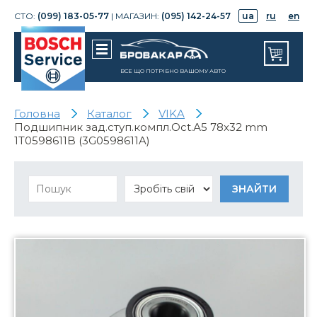
СТО:
(099) 183-05-77
| МАГАЗИН:
(095) 142-24-57
ua
ru
en
ВСЕ ЩО ПОТРІБНО ВАШОМУ АВТО
Головна
Каталог
VIKA
Подшипник зад.ступ.компл.Oct.А5 78x32 mm
1T0598611B (3G0598611A)