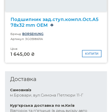
Подшипник зад.ступ.компл.Oct.А5
78x32 mm OEM
Бренд:
BORSEHUNG
Артикул: 3G0598611A
Ціна:
1 645,00 ₴
КУПИТИ
Доставка
Самовивіз
м.Бровари, вул.Симона Петлюри 11-Г
Кур'єрська доставка по м.Київ
Вівторок та п'ятниця (в день виїзду авто