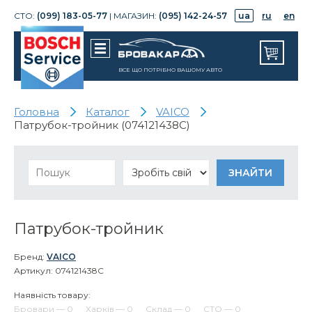
СТО:
(099) 183-05-77
| МАГАЗИН:
(095) 142-24-57
ua
ru
en
ВСЕ ЩО ПОТРІБНО ВАШОМУ АВТО
Головна
Каталог
VAICO
Патрубок-тройник (074121438C)
Патрубок-тройник
Бренд:
VAICO
Артикул: 074121438C
Наявність товару:
Бровари — 0
Харків — 0
Склад — 0
СТО — 0