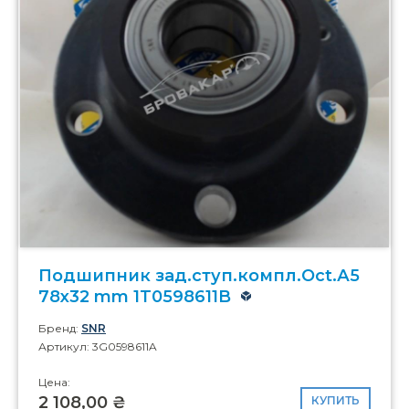
Подшипник зад.ступ.компл.Oct.А5
78x32 mm 1T0598611B
Бренд:
SNR
Артикул: 3G0598611A
Цена:
2 108,00 ₴
КУПИТЬ