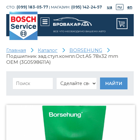
СТО:
(099) 183-05-77
| МАГАЗИН:
(095) 142-24-57
ua
ru
en
ВСЕ ЧТО НЕОБХОДИМО ВАШЕМУ АВТО
Главная
Каталог
BORSEHUNG
Подшипник зад.ступ.компл.Oct.А5 78x32 mm
OEM (3G0598611A)