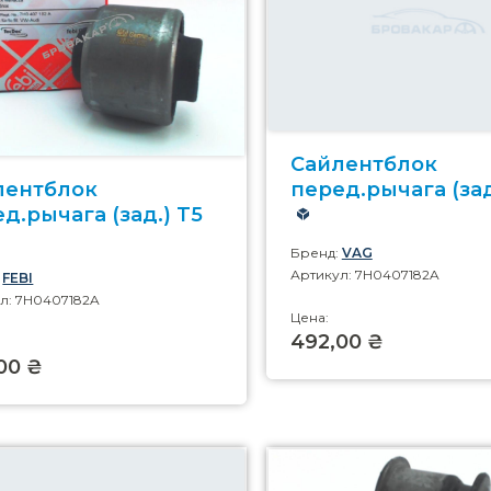
Сайлентблок
лентблок
перед.рычага (зад
д.рычага (зад.) T5
Бренд:
VAG
Артикул: 7H0407182A
:
FEBI
л: 7H0407182A
Цена:
492,00 ₴
00 ₴