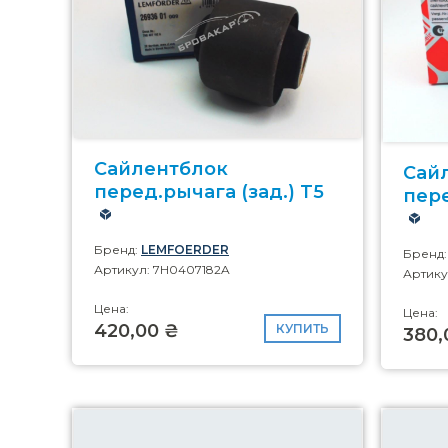
Сайлентблок
Сай
перед.рычага (зад.) T5
пере
Бренд:
LEMFOERDER
Бренд
Артикул: 7H0407182A
Артику
Цена:
Цена:
420,00 ₴
КУПИТЬ
380,