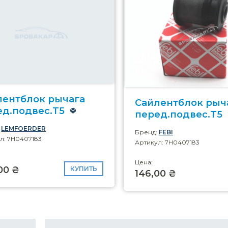
лентблок рычага
Сайлентблок рыч
ед.подвес.T5
перед.подвес.T5
:
LEMFOERDER
Бренд:
FEBI
л: 7H0407183
Артикул: 7H0407183
Цена:
00 ₴
КУПИТЬ
146,00 ₴