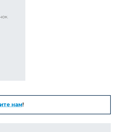
нок.
ите нам
!