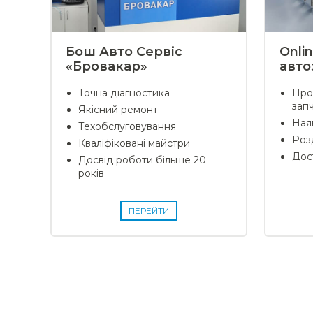
Бош Авто Сервіс
Onli
«Бровакар»
авто
Точна діагностика
Про
зап
Якісний ремонт
Наяв
Техобслуговування
Роз
Кваліфіковані майстри
Дос
Досвід роботи більше 20
років
ПЕРЕЙТИ