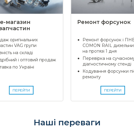
ne-магазин
Ремонт форсунок
запчастин
даж оригінальних
Ремонт форсунок і ПН
частин VAG групи
COMON RAIL дизельних
на протязі 1 дня
ність на складі
Перевірка на сучасном
дрібний і оптовий продаж
діагностичному стенді
тавка по Україні
Кодування форсунки пі
ремонту
ПЕРЕЙТИ
ПЕРЕЙТИ
Наші переваги