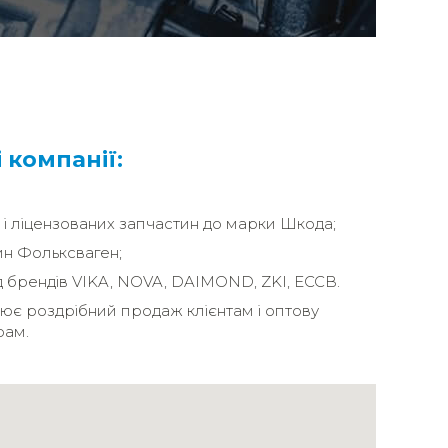
 компанії:
і ліцензованих запчастин до марки Шкода;
н Фольксваген;
 брендів VIKA, NOVA, DAIMOND, ZKI, ECCB.
ює роздрібний продаж клієнтам і оптову
рам.