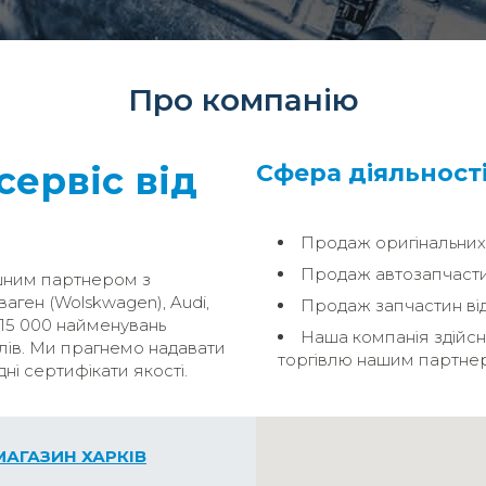
Про компанію
сервіс від
Сфера діяльності
Продаж оригінальних 
Продаж автозапчасти
ішним партнером з
аген (Wolskwagen), Audi,
Продаж запчастин від
 15 000 найменувань
Наша компанія здійсн
лів. Ми прагнемо надавати
торгівлю нашим партне
ідні сертифікати якості.
МАГАЗИН ХАРКІВ